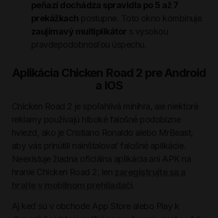
peňazí dochádza spravidla po 5 až 7
prekážkach
postupne. Toto okno kombinuje
zaujímavý multiplikátor
s vysokou
pravdepodobnosťou úspechu.
Aplikácia Chicken Road 2 pre Android
a IOS
Chicken Road 2 je spoľahlivá minihra, ale niektoré
reklamy používajú hlboké falošné podobizne
hviezd, ako je Cristiano Ronaldo alebo MrBeast,
aby vás prinútili nainštalovať falošné aplikácie.
Neexistuje žiadna oficiálna aplikácia ani APK na
hranie Chicken Road 2, len
zaregistrujte sa a
hrajte v mobilnom prehliadači
.
Aj keď sú v obchode App Store alebo Play k