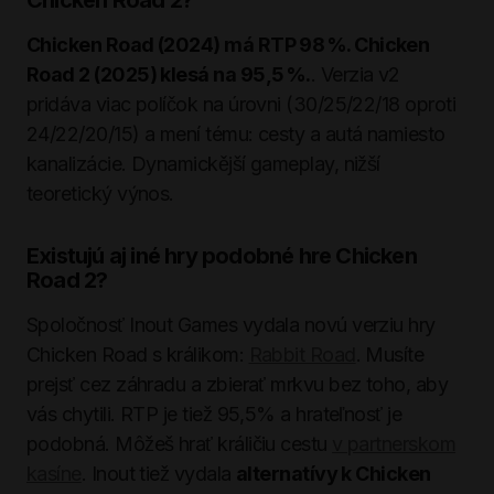
Chicken Road (2024) má RTP 98 %. Chicken
Road 2 (2025) klesá na 95,5 %.
. Verzia v2
pridáva viac políčok na úrovni (30/25/22/18 oproti
24/22/20/15) a mení tému: cesty a autá namiesto
kanalizácie. Dynamickější gameplay, nižší
teoretický výnos.
Existujú aj iné hry podobné hre Chicken
Road 2?
Spoločnosť Inout Games vydala novú verziu hry
Chicken Road s králikom:
Rabbit Road
. Musíte
prejsť cez záhradu a zbierať mrkvu bez toho, aby
vás chytili. RTP je tiež 95,5% a hrateľnosť je
podobná. Môžeš hrať králičiu cestu
v partnerskom
kasíne
. Inout tiež vydala
alternatívy k Chicken