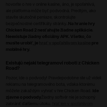
hovoríte o hre v online kasíne, áno, je spoľahlivá,
ale platforma môže byť podvodná. Predtým, ako
stavíte skutočné peniaze, skontrolujte
bezpečnostné certifikáty stránky
. Na hranie hry
Chicken Road 2 nesťahujte žiadne aplikácie.
Neexistuje žiadny oficiálny APK. Všetko, čo
musíte urobiť, je
hrať v spoľahlivom kasíne
pre
mobilné hry.
Existujú nejakí telegramoví roboti z Chicken
Road?
Pozor, ide o podvody! Pravdepodobne ste už videli
reklamu na telegramového bota, vďaka ktorému
môžete zakaždým vyhrať v hre Chicken Road.
Ide
zjavne o podvody
Žiadny softvér nie je schopný
zabrániť ďalšiemu útoku.
hrať len v spoľahlivom