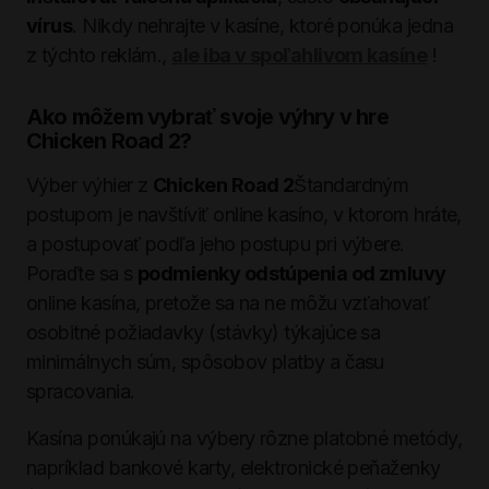
vírus
. Nikdy nehrajte v kasíne, ktoré ponúka jedna
z týchto reklám.,
ale iba v spoľahlivom kasíne
!
Ako môžem vybrať svoje výhry v hre
Chicken Road 2?
Výber výhier z
Chicken Road 2
Štandardným
postupom je navštíviť online kasíno, v ktorom hráte,
a postupovať podľa jeho postupu pri výbere.
Poraďte sa s
podmienky odstúpenia od zmluvy
online kasína, pretože sa na ne môžu vzťahovať
osobitné požiadavky (stávky) týkajúce sa
minimálnych súm, spôsobov platby a času
spracovania.
Kasína ponúkajú na výbery rôzne platobné metódy,
napríklad bankové karty, elektronické peňaženky