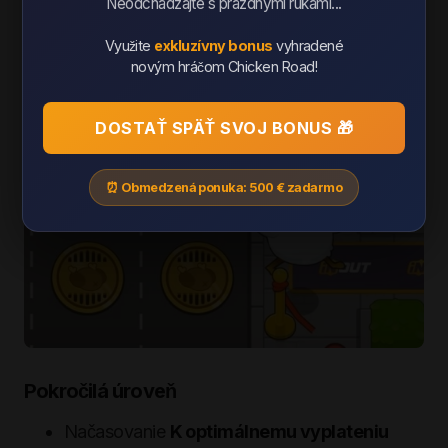
Neodchádzajte s prázdnymi rukami...
Prejdite na jednoduchý režim
využiť
Využite
exkluzívny bonus
vyhradené
pravidelné zisky pred pokusom o dosiahnutie
novým hráčom Chicken Road!
vyšších úrovní.
DOSTAŤ SPÄŤ SVOJ BONUS 🎁
⏰ Obmedzená ponuka: 500 € zadarmo
Pokročilá úroveň
Načasovanie
K optimálnemu vyplateniu