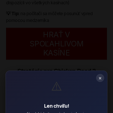
dispozícii vo všetkých kasínach)
💡 Tip:
na počítači sa môžete posunúť vpred
pomocou medzerníka
HRAŤ V
SPOĽAHLIVOM
KASÍNE
Stratégie pre Chicken Road 2
×
Základné tipy
⚠️
Dôsledné riadenie rozpočtu
je základňa
trvalý zážitok. Nastavte si limit stávok
zodpovedajúce maximálne 5% vášho
Len chvíľu!
bankrollu
dlhodobo zachovať svoj kapitál.