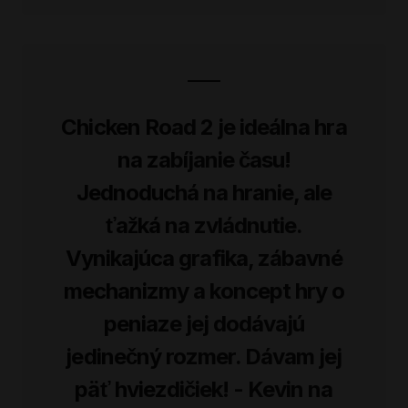
Chicken Road 2 je ideálna hra
na zabíjanie času!
Jednoduchá na hranie, ale
ťažká na zvládnutie.
Vynikajúca grafika, zábavné
mechanizmy a koncept hry o
peniaze jej dodávajú
jedinečný rozmer. Dávam jej
päť hviezdičiek! - Kevin na