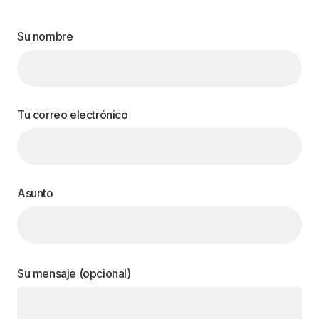
Su nombre
Tu correo electrónico
Asunto
Su mensaje (opcional)