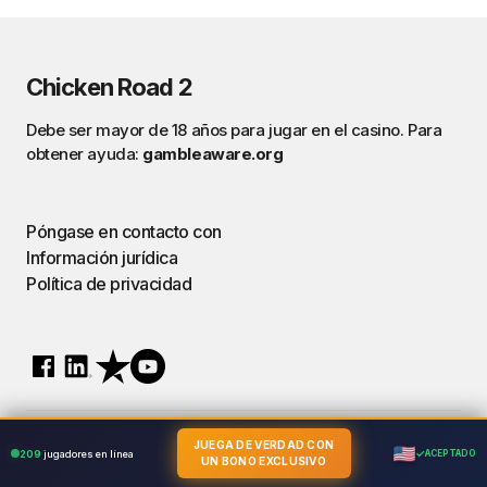
Chicken Road 2
Debe ser mayor de 18 años para jugar en el casino. Para
obtener ayuda:
gambleaware.org
Póngase en contacto con
Información jurídica
Política de privacidad
©️ 2026 - chickenroad-2.app
JUEGA DE VERDAD CON
209
jugadores en línea
ACEPTADO
UN BONO EXCLUSIVO