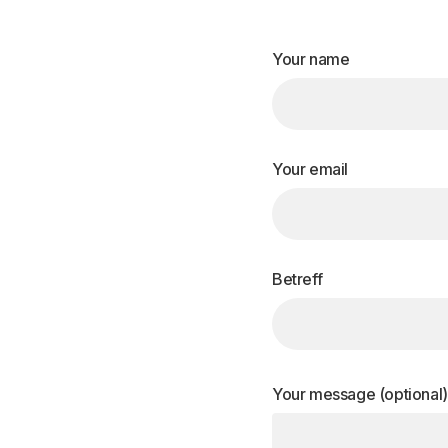
Your name
Your email
Betreff
Your message (optional)