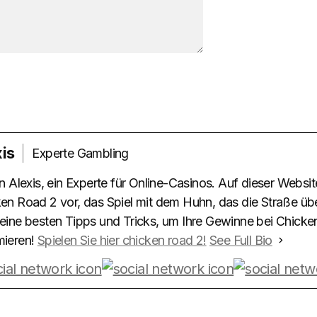
is
Experte Gambling
in Alexis, ein Experte für Online-Casinos. Auf dieser Website
en Road 2 vor, das Spiel mit dem Huhn, das die Straße übe
eine besten Tipps und Tricks, um Ihre Gewinne bei Chick
mieren!
Spielen Sie hier chicken road 2!
See Full Bio