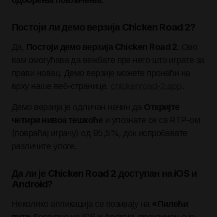
Постоји ли демо верзија Chicken Road 2?
Да,
Постоји демо верзија Chicken Road 2
. Ово
вам омогућава да вежбате пре него што играте за
прави новац. Демо верзије можете пронаћи на
врху наше веб-странице.
chickenroad-2.app
.
Демо верзија је одличан начин да
Откријте
четири нивоа тешкоће
и упознате се са RTP-ом
(повраћај играчу) од 95,5%, док испробавате
различите улоге.
Да ли је Chicken Road 2 доступан на iOS и
Android?
Неколико апликација се позивају на
«Пилећи
пут»
Доступно на iOS и Android, преузимање је