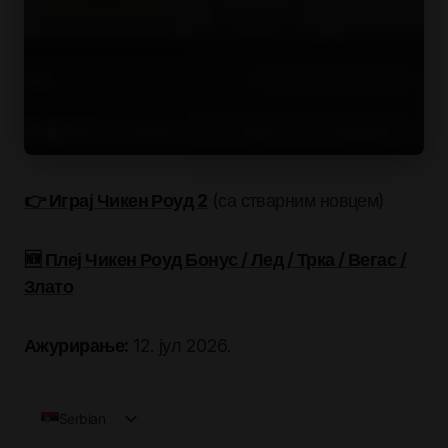
👉 Играј Чикен Роуд 2
(са стварним новцем)
🆕 Плеј Чикен Роуд Бонус / Лед / Трка / Вегас /
Злато
Ажурирање:
12. јул 2026.
Serbian