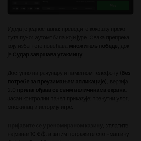
Идеја је једноставна: преведите кокошку преко
пута пуног аутомобила који јуре. Свака препрека
коју избегнете повећава
множитељ победе
, док
је
Судар завршава утакмицу
.
Доступно на рачунару и паметном телефону (
без
потребе за преузимањем апликације
), верзија
2.0
прилагођава се свим величинама екрана
.
Јасан контролни панел приказује: тренутни улог,
множилац и историју игре.
Пријавите се у реномираном казину
, Уплатите
најмање 10 €/$, а затим потражите слот-машину