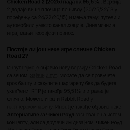
Chicken Road 2 (2025) пада на 95,5%.
. Верзија
2 додаје више плочица по нивоу (30/25/22/18 у
поређењу са 24/22/20/15) и мења тему: путеви и
аутомобили уместо канализације. Динамичнија
игра, мањи теоријски принос.
Постоје ли још неке игре сличне Chicken
Road 2?
Инaут Гејмс је објавио нову верзију Chicken Road
са зецом:
Зајачији пут
. Морате да се провучете
кроз башту и сакупите шаргарепу без да будете
ухваћени. RTP је такође 95,51% и играње је
слично. Можете играти Rabbit Road
у
партнерском казину
. Инout је такође објавио неке
Алтернативе за Чикен Роуд
засновано на истом
концепту, али са другачијим дизајном: Чикен Роуд