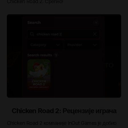
Chicken Road 2. Срећно!
Chicken Road 2: Рецензије играча
Chicken Road 2 компаније InOut Games је добио