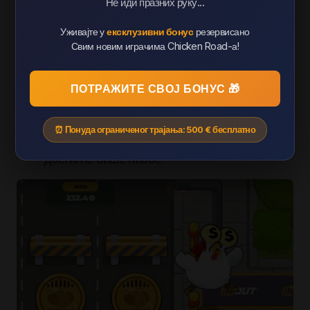
Не иди празних руку...
Строго управљање буџетом
је темељ
за
Уживајте у
ексклузивни бонус
резервисано
одрживо искуство. Поставите ограничење за
Свим новим играчима Chicken Road-а!
клађење
еквивалентно максимално 5%
вашег банкрола
у целини да сачувате свој
ПОТРАЖИТЕ СВОЈ БОНУС 🎁
капитал на дуги рок.
Изаберите лаки режим
да капитализује
⏰ Понуда ограниченог трајања: 500 € бесплатно
константне добитке пре него што покуша да
достигне више нивое.