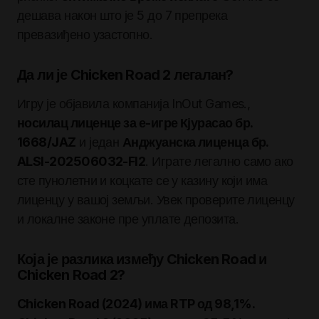
дешава након што је 5 до 7 препрека
превазиђено узастопно.
Да ли је Chicken Road 2 легалан?
Игру је објавила компанија InOut Games.,
носилац лиценце за е-игре Кјурасао бр.
1668/JAZ
и један
Анджуанска лиценца бр.
ALSI-202506032-FI2
. Играте легално само ако
сте пунолетни и коцкате се у казину који има
лиценцу у вашој земљи. Увек проверите лиценцу
и локалне законе пре уплате депозита.
Која је разлика између Chicken Road и
Chicken Road 2?
Chicken Road (2024) има RTP од 98,1%.