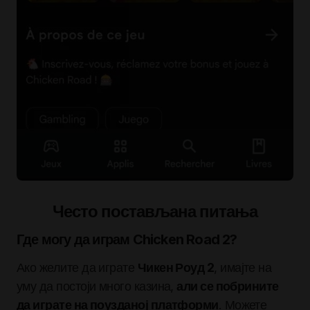
Често постављана питања
Где могу да играм Chicken Road 2?
Ако желите да играте
Чикен Роуд 2
, имајте на
уму да постоји много казина,
али се побрините
да играте на поузданој платформи
. Можете