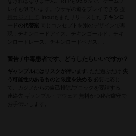
なければなりません。RTPも95.5%で、ゲームプ
レイも似ています。ウサギの道をプレイできる
提
携カジノにて
. Inoutもまたリリースした
チキンロ
ードの代替案
同じコンセプトを別のデザインで再
現：チキンロードアイス、チキンゴールド、チキ
ンロードレース、チキンロードベガス。.
警告 / 中毒患者です、どうしたらいいですか？
ギャンブルにはリスクが伴います
. ただ遊ぶだけ
失
う可能性のあるものと限度を決める
.必要に応じ
て、カジノからの自己排除/ブロックを要請する。
連絡先
ギャンブル・アウェア
無料かつ秘密厳守で
お手伝いします。