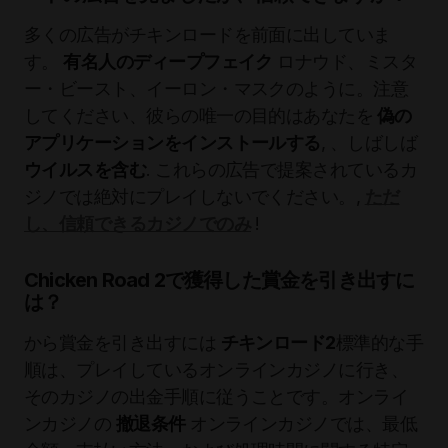
多くの広告がチキンロードを前面に出していま
す。
有名人のディープフェイク
ロナウド、ミスタ
ー・ビースト、イーロン・マスクのように。注意
してください、彼らの唯一の目的はあなたを
偽の
アプリケーションをインストールする
, 、しばしば
ウイルスを含む
. これらの広告で提案されているカ
ジノでは絶対にプレイしないでください。,
ただ
し、信頼できるカジノでのみ
!
Chicken Road 2で獲得した賞金を引き出すに
は？
から賞金を引き出すには
チキンロード2
標準的な手
順は、プレイしているオンラインカジノに行き、
そのカジノの出金手順に従うことです。オンライ
ンカジノの
撤退条件
オンラインカジノでは、最低