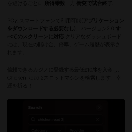
を避けるごとに
所得乗数
一方
衝突で試合終了
.
PCとスマートフォンで利用可能(
アプリケーション
をダウンロードする必要なし
)、バージョン2.0
す
べてのスクリーンに対応
.クリアなダッシュボード
には、現在の賭け金、倍率、ゲーム履歴が表示さ
れます。
信頼できるカジノに登録する
最低£10/$を入金し、
Chicken Road 2スロットマシンを検索します。幸
運を祈る！