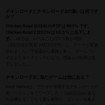
チキンロードとチキンロード2の違いは何です
か？
Chicken Road (2024) の RTP は 98.1% です。
Chicken Road 2 (2025) は 95.5% に低下しま
す。
. v2では、レベルごとのマス数が増加
（30/25/22/18 対 24/22/20/15）し、テーマが変更
されました：下水道から道路と車へ。ゲームプレ
イはよりダイナミックになり、理論上の効率は低
下しました。.
チキンロード2に似たゲームは他にある？
Inout Gamesは、ウサギが登場するチキンロードの
新バージョンをリリースした：
Rabbit Road
.あな
たは捕まることなく庭を横切り、ニンジンを集め