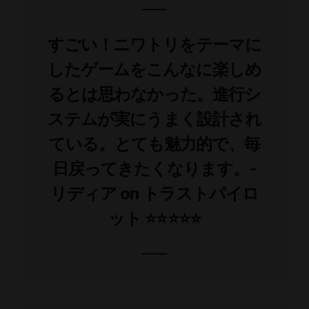
すごい！ニワトリをテーマに
したゲームをこんなに楽しめ
るとは思わなかった。進行シ
ステムが実にうまく設計され
ている。とても魅力的で、毎
日戻ってきたくなります。-
リディア on トラストパイロ
ット ⭐⭐⭐⭐⭐