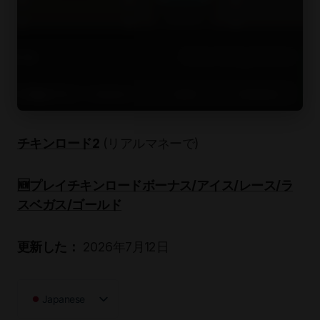
チキンロード2
(リアルマネーで)
🆕プレイチキンロードボーナス/アイス/レース/ラ
スベガス/ゴールド
更新した：
2026年7月12日
Japanese