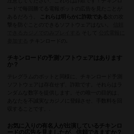
注意してください、これらは詐欺です！チキンロ
ードで毎回勝てる電報ボットの広告を見たことが
あるだろう。
これらは明らかに詐欺である
次の攻
撃を防ぐことのできるソフトウェアはない。
信頼
できるカジノでのみプレイする
そして
公式電報に
参加する
チキンロードの
.
チキンロードの予測ソフトウェアはあります
か？
テレグラムのボットと同様に、チキンロード予測
ソフトウェアは存在せず、詐欺です。それらはラ
ンダムな数字を提供します。その唯一の目的は、
あなたを不誠実なカジノに登録させ、手数料を回
収することです。.
お気に入りの有名人が出演しているチキンロ
ードの広告を見ましたが、信頼できますか？