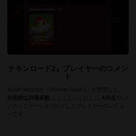
チキンロード2』プレイヤーのコメン
ト
InOut Gamesの『Chicken Road 2』が受賞した。
好意的な評価多数
トラストパイロット
,
4/5点
!カジ
ノのミニゲームをプレイしたプレイヤーのレビュ
ーです：