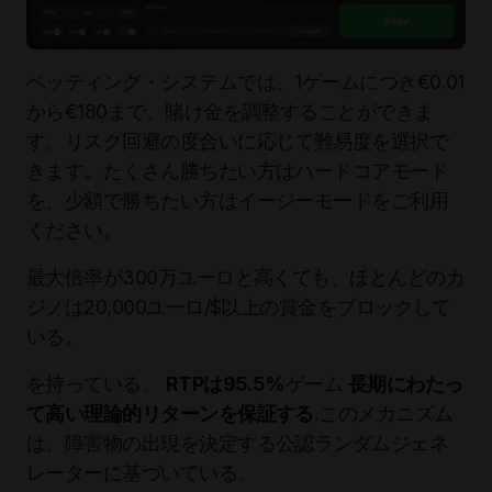
ベッティング・システムでは、1ゲームにつき€0.01
から€180まで、賭け金を調整することができま
す。リスク回避の度合いに応じて難易度を選択で
きます。たくさん勝ちたい方はハードコアモード
を、少額で勝ちたい方はイージーモードをご利用
ください。
最大倍率が300万ユーロと高くても、ほとんどのカ
ジノは20,000ユーロ/$以上の賞金をブロックして
いる。
を持っている。
RTPは95.5%
ゲーム
長期にわたっ
て高い理論的リターンを保証する
.このメカニズム
は、障害物の出現を決定する公認ランダムジェネ
レーターに基づいている。