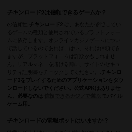
チキンロード2は信頼できるゲームか？
の信頼性
チキンロード2
は、あなたが参照してい
るゲームの種類と使用されているプラットフォー
ムに依存します。オンラインカジノゲームについ
て話しているのであれば、はい、それは信頼でき
ますが、プラットフォームは詐欺かもしれませ
ん。リアルマネーを賭ける前に、サイトのセキュ
リティ証明書をチェックしてください。
.チキンロ
ード2をプレイするためのアプリケーションをダウ
ンロードしないでください。公式APKはありませ
ん。必要なのは
信頼できるカジノで遊ぶ
モバイル
ゲーム用。
チキンロードの電報ボットはいますか？