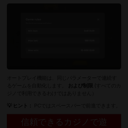
オートプレイ機能は、同じパラメーターで連続す
るゲームを自動化します。
および制限
(すべてのカ
ジノで利用できるわけではありません）
💡 ヒント：
PCではスペースバーで前進できます。
信頼できるカジノで遊