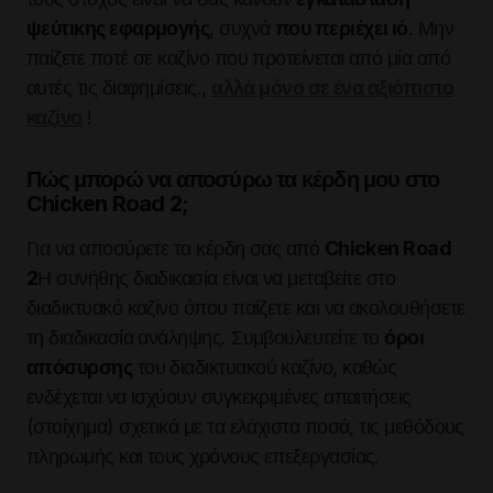
ψεύτικης εφαρμογής
, συχνά
που περιέχει ιό
. Μην
παίζετε ποτέ σε καζίνο που προτείνεται από μία από
αυτές τις διαφημίσεις.,
αλλά μόνο σε ένα αξιόπιστο
καζίνο
!
Πώς μπορώ να αποσύρω τα κέρδη μου στο
Chicken Road 2;
Για να αποσύρετε τα κέρδη σας από
Chicken Road
2
Η συνήθης διαδικασία είναι να μεταβείτε στο
διαδικτυακό καζίνο όπου παίζετε και να ακολουθήσετε
τη διαδικασία ανάληψης. Συμβουλευτείτε το
όροι
απόσυρσης
του διαδικτυακού καζίνο, καθώς
ενδέχεται να ισχύουν συγκεκριμένες απαιτήσεις
(στοίχημα) σχετικά με τα ελάχιστα ποσά, τις μεθόδους
πληρωμής και τους χρόνους επεξεργασίας.