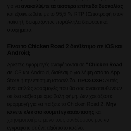
για να
ανακαλύψτε τα τέσσερα επίπεδα δυσκολίας
και εξοικειωθείτε με το 95,5 % RTP (Επιστροφή στον
παίκτη), δοκιμάζοντας παράλληλα διαφορετικά
στοιχήματα.
Είναι το Chicken Road 2 διαθέσιμο σε iOS και
Android;
Αρκετές εφαρμογές αναφέρονται σε
"Chicken Road
σε iOS και Android, διαθέσιμο για λήψη από το App
Store ή την επίσημη ιστοσελίδα.
ΠΡΟΣΟΧΗ:
Αυτές
είναι απλώς εφαρμογές που θα σας ανακατευθύνουν
σε ένα καζίνο με αμφίβολη φήμη. Δεν χρειάζεστε
εφαρμογή για να παίξετε το Chicken Road 2.
Μην
κάνετε κλικ στο κουμπί εγκατάστασης
και
χρησιμοποιήστε μόνο τους συνδέσμους μας
να
εγγραφείτε σε ένα αξιόπιστο καζίνο.