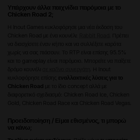
Υπάρχουν άλλα παιχνίδια παρόμοια με το
Chicken Road 2;
Η Inout Games κυκλοφόρησε μια νέα έκδοση του
Chicken Road με ένα κουνέλι:
Rabbit Road
. Πρέπει
να διασχίσετε έναν κήπο και να συλλέξετε καρότα
χωρίς να σας πιάσουν. Το RTP είναι επίσης 95.5%
και το gameplay είναι παρόμοιο. Μπορείτε να παίξετε
δρόμο κουνέλι
σε καζίνο συνεργάτη
. Η Inout
κυκλοφόρησε επίσης
εναλλακτικές λύσεις για το
Chicken Road
με το ίδιο concept αλλά με
διαφορετικό σχεδιασμό: Chicken Road Ice, Chicken
Gold, Chicken Road Race και Chicken Road Vegas.
Προειδοποίηση / Είμαι εθισμένος, τι μπορώ
να κάνω;