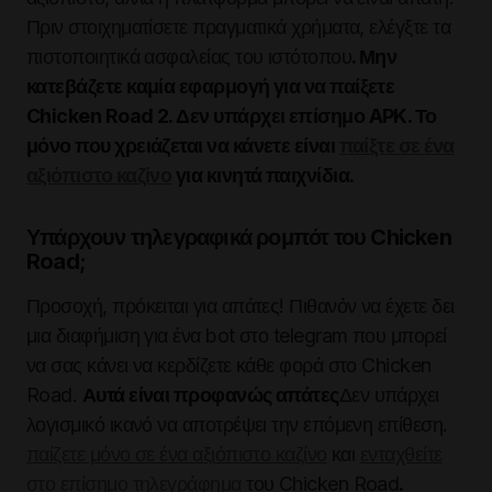
Πριν στοιχηματίσετε πραγματικά χρήματα, ελέγξτε τα
πιστοποιητικά ασφαλείας του ιστότοπου
. Μην
κατεβάζετε καμία εφαρμογή για να παίξετε
Chicken Road 2. Δεν υπάρχει επίσημο APK. Το
μόνο που χρειάζεται να κάνετε είναι
παίξτε σε ένα
αξιόπιστο καζίνο
για κινητά παιχνίδια.
Υπάρχουν τηλεγραφικά ρομπότ του Chicken
Road;
Προσοχή, πρόκειται για απάτες! Πιθανόν να έχετε δει
μια διαφήμιση για ένα bot στο telegram που μπορεί
να σας κάνει να κερδίζετε κάθε φορά στο Chicken
Road.
Αυτά είναι προφανώς απάτες
Δεν υπάρχει
λογισμικό ικανό να αποτρέψει την επόμενη επίθεση.
παίζετε μόνο σε ένα αξιόπιστο καζίνο
και
ενταχθείτε
στο επίσημο τηλεγράφημα
του Chicken Road
.