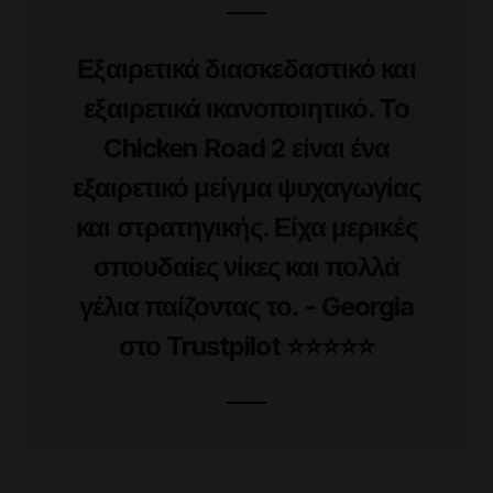
Εξαιρετικά διασκεδαστικό και
εξαιρετικά ικανοποιητικό. Το
Chicken Road 2 είναι ένα
εξαιρετικό μείγμα ψυχαγωγίας
και στρατηγικής. Είχα μερικές
σπουδαίες νίκες και πολλά
γέλια παίζοντας το. - Georgia
στο Trustpilot ⭐⭐⭐⭐⭐