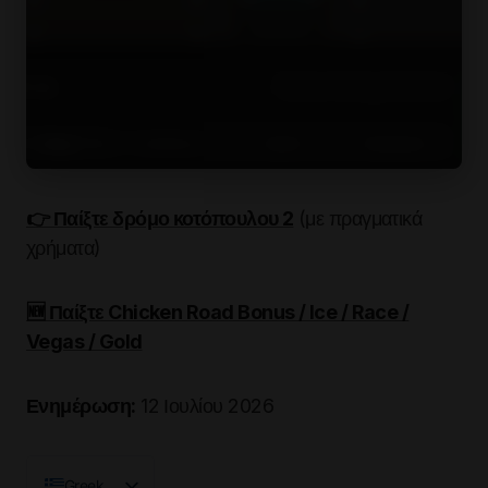
👉 Παίξτε δρόμο κοτόπουλου 2
(με πραγματικά
χρήματα)
🆕 Παίξτε Chicken Road Bonus / Ice / Race /
Vegas / Gold
Ενημέρωση:
12 Ιουλίου 2026
Greek