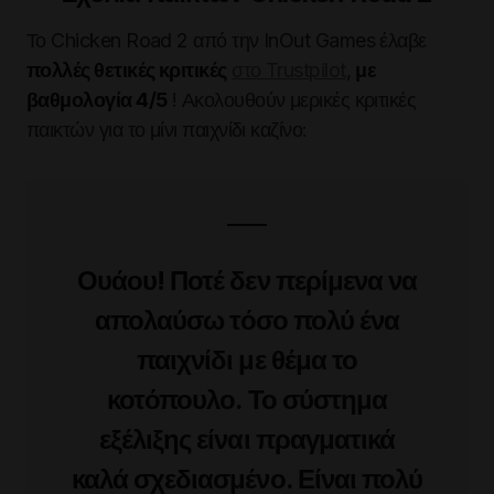
Το Chicken Road 2 από την InOut Games έλαβε
πολλές θετικές κριτικές
στο Trustpilot
,
με
βαθμολογία 4/5
! Ακολουθούν μερικές κριτικές
παικτών για το μίνι παιχνίδι καζίνο:
Ουάου! Ποτέ δεν περίμενα να
απολαύσω τόσο πολύ ένα
παιχνίδι με θέμα το
κοτόπουλο. Το σύστημα
εξέλιξης είναι πραγματικά
καλά σχεδιασμένο. Είναι πολύ