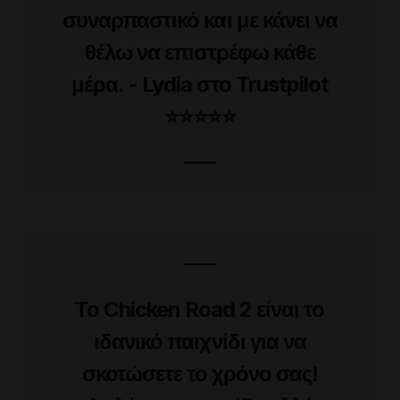
συναρπαστικό και με κάνει να
θέλω να επιστρέφω κάθε
μέρα. - Lydia στο Trustpilot
⭐⭐⭐⭐⭐
Το Chicken Road 2 είναι το
ιδανικό παιχνίδι για να
σκοτώσετε το χρόνο σας!