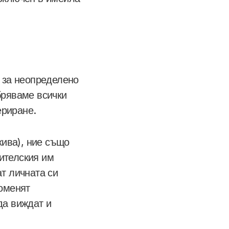
т за неопределено
бряваме всички
ериране.
кива), ние също
ителския им
т личната си
роменят
да виждат и