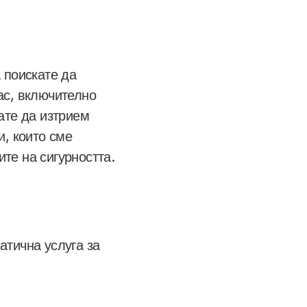
 поискате да
ас, включително
ате да изтрием
и, които сме
те на сигурността.
атична услуга за