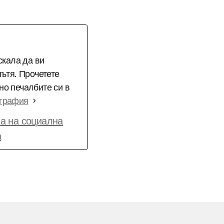
скала да ви
пътя. Прочетете
но печалбите си в
ография