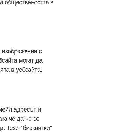
а обществеността в
е изображения с
бсайта могат да
ята в уебсайта.
имейл адресът и
ака че да не се
р. Тези "бисквитки"