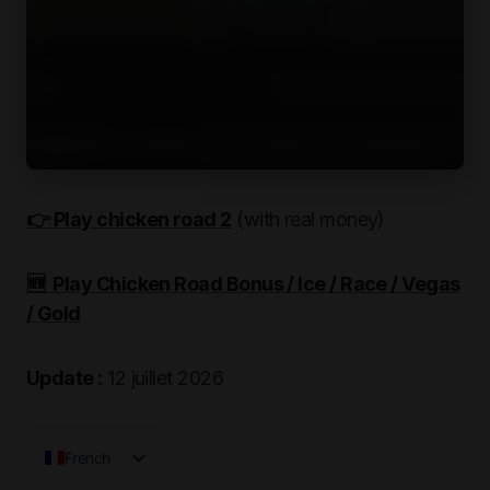
👉 Play chicken road 2
(with real money)
🆕 Play Chicken Road Bonus / Ice / Race / Vegas
/ Gold
Update :
12 juillet 2026
French