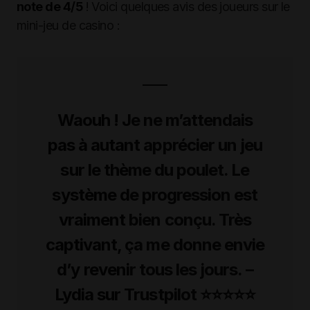
note de 4/5
! Voici quelques avis des joueurs sur le
mini-jeu de casino :
Waouh ! Je ne m’attendais
pas à autant apprécier un jeu
sur le thème du poulet. Le
système de progression est
vraiment bien conçu. Très
captivant, ça me donne envie
d’y revenir tous les jours. –
Lydia sur Trustpilot ⭐⭐⭐⭐⭐