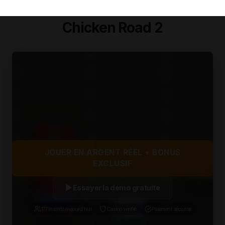
Chicken Road 2
JOUER EN ARGENT RÉEL + BONUS
EXCLUSIF
▶ Essayer la démo gratuite
177
inscrits aujourd'hui
Casino vérifié
Paiement sécurisé