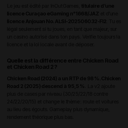
Le jeu est édité par InOut Games,
titulaire d’une
licence Curaçao eGaming n° 1668/JAZ
et d’une
licence Anjouan No. ALSI-202506032-FI2
. Tu es
légal seulement si tu joues, en tant que majeur, sur
un casino autorisé dans ton pays. Vérifie toujours la
licence et la loi locale avant de déposer.
Quelle est la différence entre Chicken Road
et Chicken Road 2 ?
Chicken Road (2024) a un RTP de 98 %. Chicken
Road 2 (2025) descend à 95,5 %
. La v2 ajoute
plus de cases par niveau (30/25/22/18 contre
24/22/20/15) et change le thème : route et voitures
au lieu des égouts. Gameplay plus dynamique,
rendement théorique plus bas.