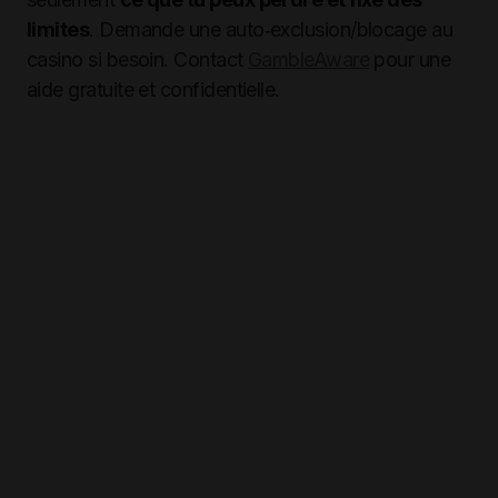
limites
. Demande une auto‑exclusion/blocage au
casino si besoin. Contact
GambleAware
pour une
aide gratuite et confidentielle.