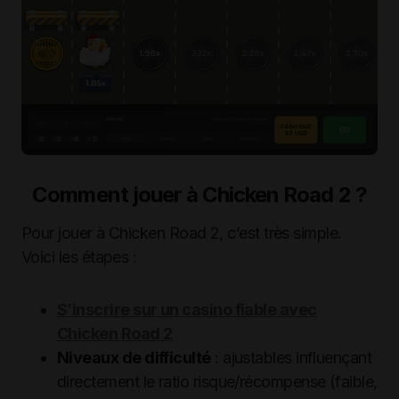
Comment jouer à Chicken Road 2 ?
Pour jouer à Chicken Road 2, c’est très simple.
Voici les étapes :
S’inscrire sur un casino fiable avec
Chicken Road 2
Niveaux de difficulté
: ajustables influençant
directement le ratio risque/récompense (faible,