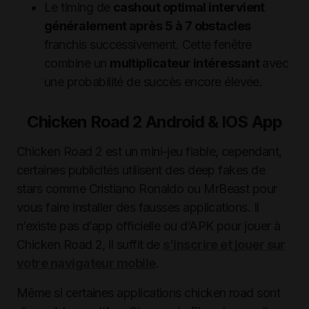
Le timing de
cashout optimal intervient
généralement après 5 à 7 obstacles
franchis successivement. Cette fenêtre
combine un
multiplicateur intéressant
avec
une probabilité de succès encore élevée.
Chicken Road 2 Android & IOS App
Chicken Road 2 est un mini-jeu fiable, cependant,
certaines publicités utilisent des deep fakes de
stars comme Cristiano Ronaldo ou MrBeast pour
vous faire installer des fausses applications. Il
n’existe pas d’app officielle ou d’APK pour jouer à
Chicken Road 2, il suffit de
s’inscrire et jouer sur
votre navigateur mobile
.
Même si certaines applications chicken road sont