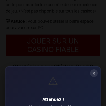
perte pour maintenir le contrôle de leur expérience
de jeu. (N’est pas disponible sur tous les casinos)
💡 Astuce :
vous pouvez utiliser la barre espace
pour avancer sur PC
JOUER SUR UN
CASINO FIABLE
Stratégies pour Chicken Road 2
×
Astuces de base
⚠️
Une gestion rigoureuse du budget
est la base
d’une expérience durable. Fixez un plafond de
mise
correspondant à 5% maximum de
Attendez !
votre bankroll
total pour préserver votre