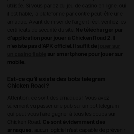
utilisée. Si vous parlez du jeu de casino en ligne, oui
il est fiable, la plateforme par contre peut-être une
arnaque. Avant de miser de l’argent réel, vérifiez les
certificats de sécurité du site
. Ne télécharger par
d’application pour jouer à Chicken Road 2. Il
n’existe pas d’APK officiel. Il suffit de
jouer sur
un casino fiable
sur smartphone pour jouer sur
mobile.
Est-ce qu’il existe des bots telegram
Chicken Road ?
Attention, ce sont des arnaques ! Vous avez
sûrement vu passer une pub sur un bot telegram
qui peut vous faire gagner à tous les coups sur
Chicken Road.
Ce sont évidemment des
arnaques
, aucun logiciel n’est capable de prévenir